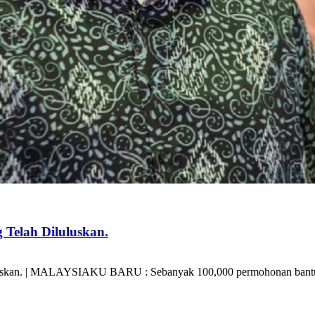
elah Diluluskan.
kan. | MALAYSIAKU BARU : Sebanyak 100,000 permohonan bantuan 